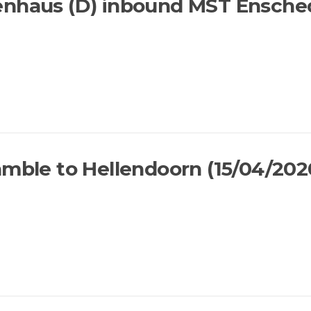
enhaus (D) inbound MST Ensched
amble to Hellendoorn (15/04/202