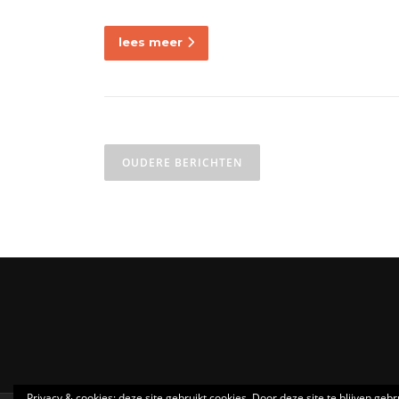
lees meer
Berichtennavigatie
OUDERE BERICHTEN
Privacy & cookies: deze site gebruikt cookies. Door deze site te blijven geb