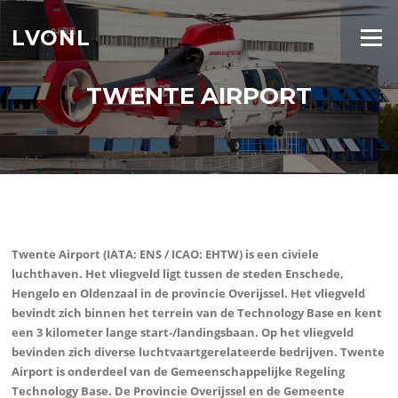
Ga
naar
LVONL
Menu
de
inhoud
TWENTE AIRPORT
Twente Airport (IATA: ENS / ICAO: EHTW) is een civiele
luchthaven. Het vliegveld ligt tussen de steden Enschede,
Hengelo en Oldenzaal in de provincie Overijssel. Het vliegveld
bevindt zich binnen het terrein van de Technology Base en kent
een 3 kilometer lange start-/landingsbaan. Op het vliegveld
bevinden zich diverse luchtvaartgerelateerde bedrijven. Twente
Airport is onderdeel van de Gemeenschappelijke Regeling
Technology Base. De Provincie Overijssel en de Gemeente