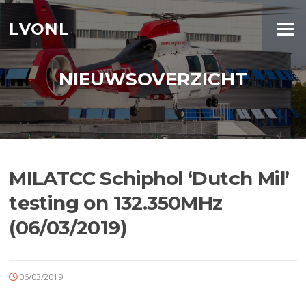
Ga
naar
LVONL
Menu
de
inhoud
NIEUWSOVERZICHT
MILATCC Schiphol ‘Dutch Mil’
testing on 132.350MHz
(06/03/2019)
06/03/2019