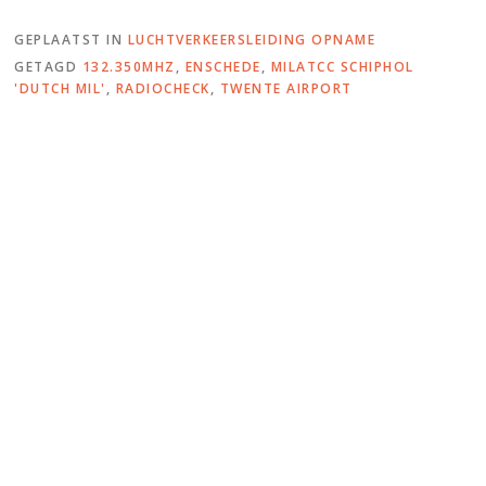
Mil’ – 132.350 & FMO
Tower – 129.805
GEPLAATST IN
LUCHTVERKEERSLEIDING OPNAME
GETAGD
132.350MHZ
,
ENSCHEDE
,
MILATCC SCHIPHOL
'DUTCH MIL'
,
RADIOCHECK
,
TWENTE AIRPORT