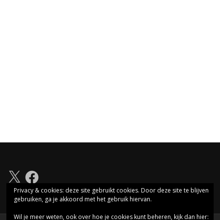
X
Facebook
Privacy & cookies: deze site gebruikt cookies. Door deze site te blijven
gebruiken, ga je akkoord met het gebruik hiervan.
Wil je meer weten, ook over hoe je cookies kunt beheren, kijk dan hier: