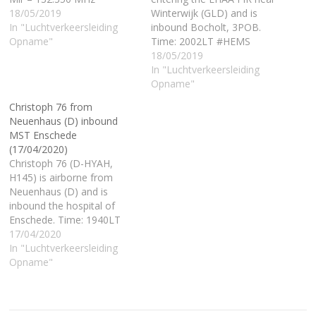
18/05/2019
Winterwijk (GLD) and is
In "Luchtverkeersleiding
inbound Bocholt, 3POB.
Opname"
Time: 2002LT #HEMS
#Traumaheli—
18/05/2019
LuchtvaartOostNL
In "Luchtverkeersleiding
(@LuchtvaartO_NL) May
Opname"
18, 2019 Opname
Christoph 76 from
Communicatie: MILATCC
Neuenhaus (D) inbound
Schiphol ‘Dutch Mil’ –
MST Enschede
132.350 MHz
(17/04/2020)
Christoph 76 (D-HYAH,
H145) is airborne from
Neuenhaus (D) and is
inbound the hospital of
Enschede. Time: 1940LT
#HEMS #Traumaheli —
17/04/2020
LuchtvaartOostNL
In "Luchtverkeersleiding
(@LuchtvaartO_NL) April
Opname"
17, 2020 Communicatie:
Twente Radio – 119.955 &
MILATCC Schiphol ‘Dutch